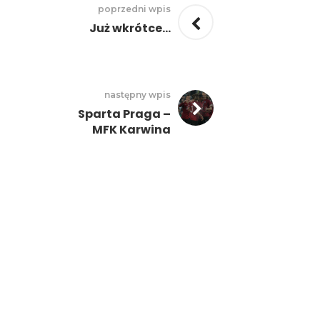
poprzedni wpis
Już wkrótce…
następny wpis
Sparta Praga –
MFK Karwina