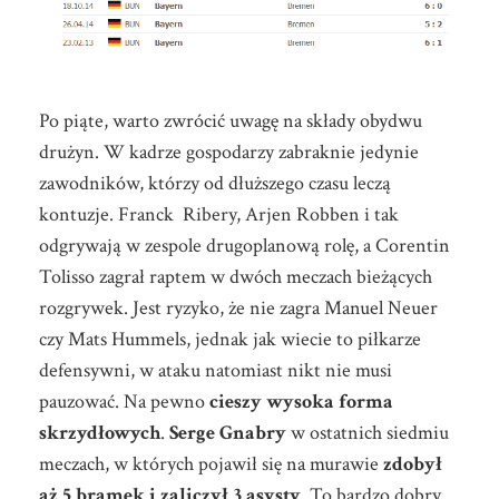
Po piąte, warto zwrócić uwagę na składy obydwu
drużyn. W kadrze gospodarzy zabraknie jedynie
zawodników, którzy od dłuższego czasu leczą
kontuzje. Franck Ribery, Arjen Robben i tak
odgrywają w zespole drugoplanową rolę, a Corentin
Tolisso zagrał raptem w dwóch meczach bieżących
rozgrywek. Jest ryzyko, że nie zagra Manuel Neuer
czy Mats Hummels, jednak jak wiecie to piłkarze
defensywni, w ataku natomiast nikt nie musi
pauzować. Na pewno
cieszy wysoka forma
skrzydłowych
.
Serge Gnabry
w ostatnich siedmiu
meczach, w których pojawił się na murawie
zdobył
aż 5 bramek i zaliczył 3 asysty
. To bardzo dobry