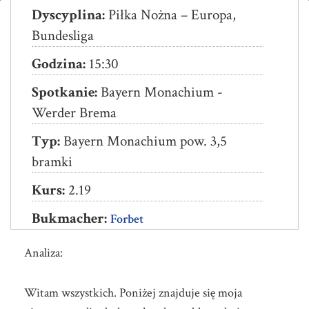
Bayern
Dyscyplina:
Piłka Nożna – Europa,
Monachium
Bundesliga
–
Godzina:
15:30
Werder
Spotkanie:
Bayern Monachium -
Brema
Werder Brema
Typ:
Bayern Monachium pow. 3,5
bramki
Kurs:
2.19
Bukmacher:
Forbet
Analiza:
Witam wszystkich. Poniżej znajduje się moja