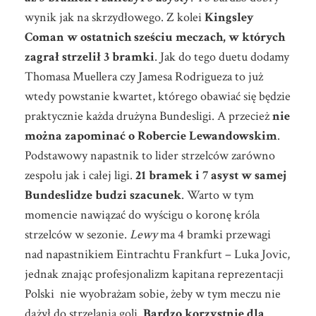
wynik jak na skrzydłowego. Z kolei
Kingsley
Coman w ostatnich sześciu meczach, w których
zagrał strzelił 3 bramki
. Jak do tego duetu dodamy
Thomasa Muellera czy Jamesa Rodrigueza to już
wtedy powstanie kwartet, którego obawiać się będzie
praktycznie każda drużyna Bundesligi. A przecież
nie
można zapominać o Robercie Lewandowskim
.
Podstawowy napastnik to lider strzelców zarówno
zespołu jak i całej ligi.
21 bramek i 7 asyst w samej
Bundeslidze budzi szacunek
. Warto w tym
momencie nawiązać do wyścigu o koronę króla
strzelców w sezonie.
Lewy
ma 4 bramki przewagi
nad napastnikiem Eintrachtu Frankfurt – Luka Jovic,
jednak znając profesjonalizm kapitana reprezentacji
Polski nie wyobrażam sobie, żeby w tym meczu nie
dążył do strzelania goli.
Bardzo korzystnie dla