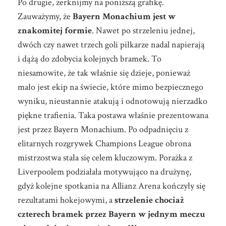
Po drugie, zerknijmy na poniższą grafikę.
Zauważymy, że
Bayern Monachium jest w
znakomitej formie
. Nawet po strzeleniu jednej,
dwóch czy nawet trzech goli piłkarze nadal napierają
i dążą do zdobycia kolejnych bramek. To
niesamowite, że tak właśnie się dzieje, ponieważ
mało jest ekip na świecie, które mimo bezpiecznego
wyniku, nieustannie atakują i odnotowują nierzadko
piękne trafienia. Taka postawa właśnie prezentowana
jest przez Bayern Monachium. Po odpadnięciu z
elitarnych rozgrywek Champions League obrona
mistrzostwa stała się celem kluczowym. Porażka z
Liverpoolem podziałała motywująco na drużynę,
gdyż kolejne spotkania na Allianz Arena kończyły się
rezultatami hokejowymi, a
strzelenie chociaż
czterech bramek przez Bayern w jednym meczu