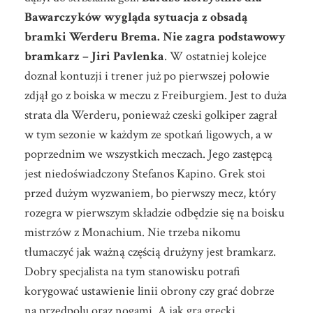
Bawarczyków wygląda sytuacja z obsadą
bramki Werderu Brema. Nie zagra podstawowy
bramkarz – Jiri Pavlenka
. W ostatniej kolejce
doznał kontuzji i trener już po pierwszej połowie
zdjął go z boiska w meczu z Freiburgiem. Jest to duża
strata dla Werderu, ponieważ czeski golkiper zagrał
w tym sezonie w każdym ze spotkań ligowych, a w
poprzednim we wszystkich meczach. Jego zastępcą
jest niedoświadczony Stefanos Kapino. Grek stoi
przed dużym wyzwaniem, bo pierwszy mecz, który
rozegra w pierwszym składzie odbędzie się na boisku
mistrzów z Monachium. Nie trzeba nikomu
tłumaczyć jak ważną częścią drużyny jest bramkarz.
Dobry specjalista na tym stanowisku potrafi
korygować ustawienie linii obrony czy grać dobrze
na przedpolu oraz nogami. A jak gra grecki