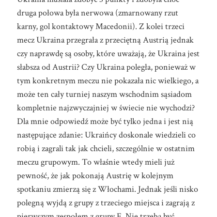
druga połowa była nerwowa (zmarnowany rzut
karny, gol kontaktowy Macedonii). Z kolei trzeci
mecz Ukraina przegrała z przeciętną Austrią jednak
czy naprawdę są osoby, które uważają, że Ukraina jest
słabsza od Austrii? Czy Ukraina poległa, ponieważ w
tym konkretnym meczu nie pokazała nic wielkiego, a
może ten cały turniej naszym wschodnim sąsiadom
kompletnie najzwyczajniej w świecie nie wychodzi?
Dla mnie odpowiedź może być tylko jedna i jest nią
następujące zdanie: Ukraińcy doskonale wiedzieli co
robią i zagrali tak jak chcieli, szczególnie w ostatnim
meczu grupowym. To właśnie wtedy mieli już
pewność, że jak pokonają Austrię w kolejnym
spotkaniu zmierzą się z Włochami. Jednak jeśli nisko
polegną wyjdą z grupy z trzeciego miejsca i zagrają z
pierwszym zespołem z grupy E. Nie trzeba być