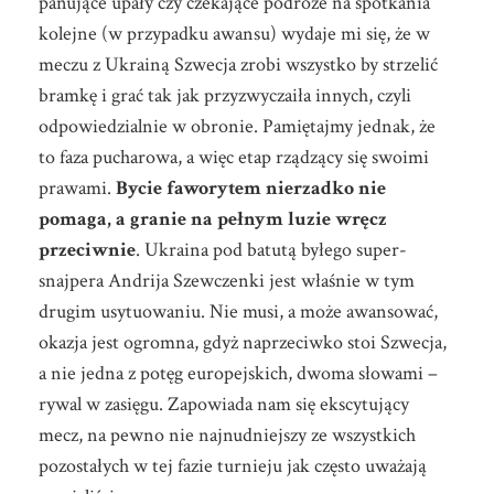
panujące upały czy czekające podróże na spotkania
kolejne (w przypadku awansu) wydaje mi się, że w
meczu z Ukrainą Szwecja zrobi wszystko by strzelić
bramkę i grać tak jak przyzwyczaiła innych, czyli
odpowiedzialnie w obronie. Pamiętajmy jednak, że
to faza pucharowa, a więc etap rządzący się swoimi
prawami.
Bycie faworytem nierzadko nie
pomaga, a granie na pełnym luzie wręcz
przeciwnie
. Ukraina pod batutą byłego super-
snajpera Andrija Szewczenki jest właśnie w tym
drugim usytuowaniu. Nie musi, a może awansować,
okazja jest ogromna, gdyż naprzeciwko stoi Szwecja,
a nie jedna z potęg europejskich, dwoma słowami –
rywal w zasięgu. Zapowiada nam się ekscytujący
mecz, na pewno nie najnudniejszy ze wszystkich
pozostałych w tej fazie turnieju jak często uważają