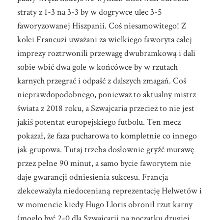
straty z 1-3 na 3-3 by w dogrywce ulec 3-5
faworyzowanej Hiszpanii. Coś niesamowitego! Z
kolei Francuzi uważani za wielkiego faworyta całej
imprezy roztrwonili przewagę dwubramkową i dali
sobie wbić dwa gole w końcówce by w rzutach
karnych przegrać i odpaść z dalszych zmagań. Coś
nieprawdopodobnego, ponieważ to aktualny mistrz
świata z 2018 roku, a Szwajcaria przecież to nie jest
jakiś potentat europejskiego futbolu. Ten mecz
pokazał, że faza pucharowa to kompletnie co innego
jak grupowa. Tutaj trzeba dosłownie gryźć murawę
przez pełne 90 minut, a samo bycie faworytem nie
daje gwarancji odniesienia sukcesu. Francja
zlekceważyła niedocenianą reprezentację Helwetów i
w momencie kiedy Hugo Lloris obronił rzut karny
(mogło być 2-0 dla Szwajcarii na początku drugiej