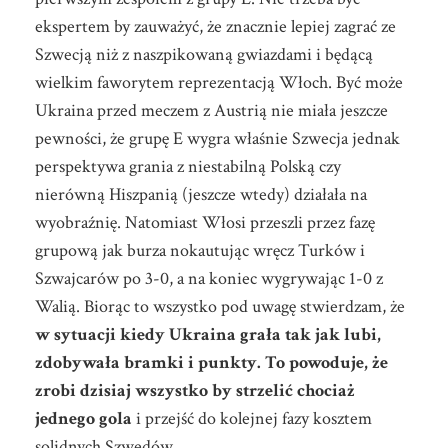
ekspertem by zauważyć, że znacznie lepiej zagrać ze
Szwecją niż z naszpikowaną gwiazdami i będącą
wielkim faworytem reprezentacją Włoch. Być może
Ukraina przed meczem z Austrią nie miała jeszcze
pewności, że grupę E wygra właśnie Szwecja jednak
perspektywa grania z niestabilną Polską czy
nierówną Hiszpanią (jeszcze wtedy) działała na
wyobraźnię. Natomiast Włosi przeszli przez fazę
grupową jak burza nokautując wręcz Turków i
Szwajcarów po 3-0, a na koniec wygrywając 1-0 z
Walią. Biorąc to wszystko pod uwagę stwierdzam, że
w sytuacji kiedy Ukraina grała tak jak lubi,
zdobywała bramki i punkty. To powoduje, że
zrobi dzisiaj wszystko by strzelić chociaż
jednego gola
i przejść do kolejnej fazy kosztem
solidnych Szwedów.