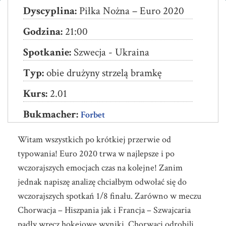
Szwecja
Dyscyplina:
Piłka Nożna – Euro 2020
–
Godzina:
21:00
Ukraina
Spotkanie:
Szwecja - Ukraina
Typ:
obie drużyny strzelą bramkę
Kurs:
2.01
Bukmacher:
Forbet
Witam wszystkich po krótkiej przerwie od
typowania! Euro 2020 trwa w najlepsze i po
wczorajszych emocjach czas na kolejne! Zanim
jednak napiszę analizę chciałbym odwołać się do
wczorajszych spotkań 1/8 finału. Zarówno w meczu
Chorwacja – Hiszpania jak i Francja – Szwajcaria
padły wręcz hokejowe wyniki. Chorwaci odrobili