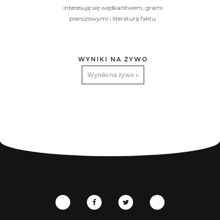
interesuję się wędkarstwem, grami
planszowymi i literaturą faktu.
WYNIKI NA ŻYWO
Wyniki na żywo »